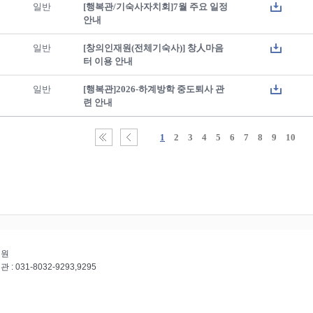
일반
[행복관/기숙사자치회]7월 주요 일정
안내
일반
[창의인재원(전체기숙사)] 창人마음
터 이용 안내
일반
[행복관]2026-하계방학 중도퇴사 관
련 안내
1
2
3
4
5
6
7
8
9
10
재원
 : 031-8032-9293,9295