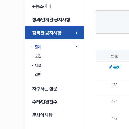
e-뉴스레터
창의/인재관 공지사항
행복관 공지사항
전체
모집
번호
시설
공지
일반
475
자주하는 질문
수리/민원접수
474
문서양식함
473