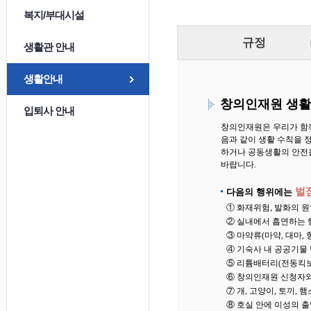
복지/부대시설
규정
생활관 안내
생활안내
창의인재원 생활
입퇴사 안내
창의인재원은 우리가 함께
음과 같이 생활 수칙을 
하거나 공동생활의 안전을
바랍니다.
벌점
다음의 행위에는
① 화재위험, 발화의 원
② 실내에서 흡연하는 
③ 마약류(마약, 대마,
④ 기숙사 내 공공기물
⑤ 리튬배터리(전동킥보
⑥ 창의인재원 신청자와
⑦ 개, 고양이, 토끼,
⑧ 호실 안에 이성의 