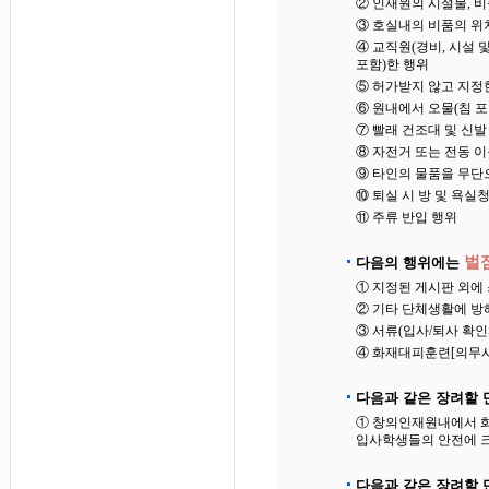
② 인재원의 시설물, 
③ 호실내의 비품의 위
④ 교직원(경비, 시설
포함)한 행위
⑤ 허가받지 않고 지정
⑥ 원내에서 오물(침 포
⑦ 빨래 건조대 및 신
⑧ 자전거 또는 전동 
⑨ 타인의 물품을 무단
⑩ 퇴실 시 방 및 욕실
⑪ 주류 반입 행위
벌점
다음의 행위에는
① 지정된 게시판 외에
② 기타 단체생활에 방
③ 서류(입사/퇴사 확인
④ 화재대피훈련[의무사
다음과 같은 장려할 
① 창의인재원내에서 화
입사학생들의 안전에 크
다음과 같은 장려할 